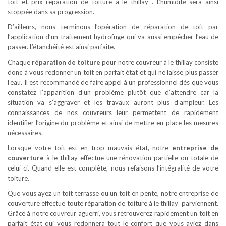
toit et prix reparation de toiture à le thillay . L’humidité sera ainsi
stoppée dans sa progression.
D’ailleurs, nous terminons l’opération de réparation de toit par
l’application d’un traitement hydrofuge qui va aussi empêcher l’eau de
passer. L’étanchéité est ainsi parfaite.
Chaque
réparation de toiture
pour notre couvreur à le thillay consiste
donc à vous redonner un toit en parfait état et qui ne laisse plus passer
l’eau. Il est recommandé de faire appel à un professionnel dès que vous
constatez l’apparition d’un problème plutôt que d’attendre car la
situation va s’aggraver et les travaux auront plus d’ampleur. Les
connaissances de nos couvreurs leur permettent de rapidement
identifier l’origine du problème et ainsi de mettre en place les mesures
nécessaires.
Lorsque votre toit est en trop mauvais état, notre
entreprise de
couverture
à le thillay effectue une rénovation partielle ou totale de
celui-ci. Quand elle est complète, nous refaisons l’intégralité de votre
toiture.
Que vous ayez un toit terrasse ou un toit en pente, notre entreprise de
couverture effectue toute réparation de toiture à le thillay parviennent.
Grâce à notre couvreur aguerri, vous retrouverez rapidement un toit en
parfait état qui vous redonnera tout le confort que vous aviez dans