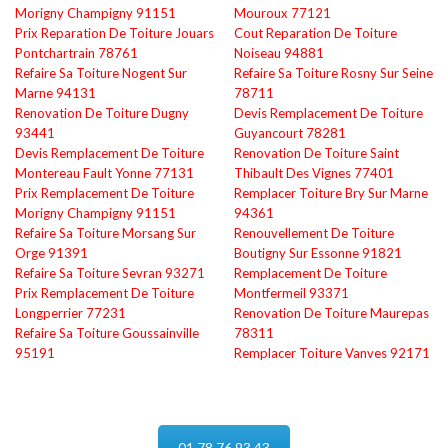
Morigny Champigny 91151
Mouroux 77121
Prix Reparation De Toiture Jouars
Cout Reparation De Toiture
Pontchartrain 78761
Noiseau 94881
Refaire Sa Toiture Nogent Sur
Refaire Sa Toiture Rosny Sur Seine
Marne 94131
78711
Renovation De Toiture Dugny
Devis Remplacement De Toiture
93441
Guyancourt 78281
Devis Remplacement De Toiture
Renovation De Toiture Saint
Montereau Fault Yonne 77131
Thibault Des Vignes 77401
Prix Remplacement De Toiture
Remplacer Toiture Bry Sur Marne
Morigny Champigny 91151
94361
Refaire Sa Toiture Morsang Sur
Renouvellement De Toiture
Orge 91391
Boutigny Sur Essonne 91821
Refaire Sa Toiture Sevran 93271
Remplacement De Toiture
Prix Remplacement De Toiture
Montfermeil 93371
Longperrier 77231
Renovation De Toiture Maurepas
Refaire Sa Toiture Goussainville
78311
95191
Remplacer Toiture Vanves 92171
01 78 76 93 43