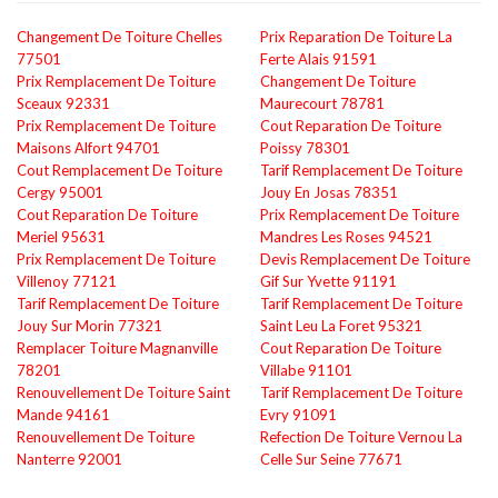
Changement De Toiture Chelles
Prix Reparation De Toiture La
77501
Ferte Alais 91591
Prix Remplacement De Toiture
Changement De Toiture
Sceaux 92331
Maurecourt 78781
Prix Remplacement De Toiture
Cout Reparation De Toiture
Maisons Alfort 94701
Poissy 78301
Cout Remplacement De Toiture
Tarif Remplacement De Toiture
Cergy 95001
Jouy En Josas 78351
Cout Reparation De Toiture
Prix Remplacement De Toiture
Meriel 95631
Mandres Les Roses 94521
Prix Remplacement De Toiture
Devis Remplacement De Toiture
Villenoy 77121
Gif Sur Yvette 91191
Tarif Remplacement De Toiture
Tarif Remplacement De Toiture
Jouy Sur Morin 77321
Saint Leu La Foret 95321
Remplacer Toiture Magnanville
Cout Reparation De Toiture
78201
Villabe 91101
Renouvellement De Toiture Saint
Tarif Remplacement De Toiture
Mande 94161
Evry 91091
Renouvellement De Toiture
Refection De Toiture Vernou La
Nanterre 92001
Celle Sur Seine 77671