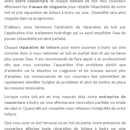
entre
votre couverture
et chaque élément de toit. Nos couvreurs
effectuent les
travaux de zinguerie
pour rétablir l’étanchéité de votre
toit et prix reparation de toiture à butry sur oise . L’humidité sera ainsi
stoppée dans sa progression.
D’ailleurs, nous terminons l’opération de réparation de toit par
l’application d’un traitement hydrofuge qui va aussi empêcher l’eau de
passer. L’étanchéité est ainsi parfaite.
Chaque
réparation de toiture
pour notre couvreur à butry sur oise
consiste donc à vous redonner un toit en parfait état et qui ne laisse
plus passer l’eau. Il est recommandé de faire appel à un professionnel
dès que vous constatez l’apparition d’un problème plutôt que
d’attendre car la situation va s’aggraver et les travaux auront plus
d’ampleur. Les connaissances de nos couvreurs leur permettent de
rapidement identifier l’origine du problème et ainsi de mettre en place
les mesures nécessaires.
Lorsque votre toit est en trop mauvais état, notre
entreprise de
couverture
à butry sur oise effectue une rénovation partielle ou totale
de celui-ci. Quand elle est complète, nous refaisons l’intégralité de votre
toiture.
Que vous ayez un toit terrasse ou un toit en pente, notre entreprise de
couverture effectue toute réparation de toiture à butry sur oise