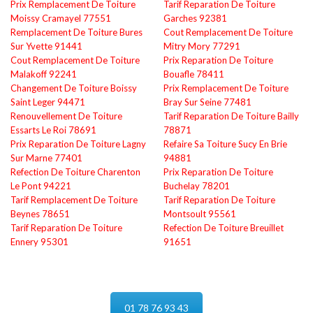
Prix Remplacement De Toiture
Tarif Reparation De Toiture
Moissy Cramayel 77551
Garches 92381
Remplacement De Toiture Bures
Cout Remplacement De Toiture
Sur Yvette 91441
Mitry Mory 77291
Cout Remplacement De Toiture
Prix Reparation De Toiture
Malakoff 92241
Bouafle 78411
Changement De Toiture Boissy
Prix Remplacement De Toiture
Saint Leger 94471
Bray Sur Seine 77481
Renouvellement De Toiture
Tarif Reparation De Toiture Bailly
Essarts Le Roi 78691
78871
Prix Reparation De Toiture Lagny
Refaire Sa Toiture Sucy En Brie
Sur Marne 77401
94881
Refection De Toiture Charenton
Prix Reparation De Toiture
Le Pont 94221
Buchelay 78201
Tarif Remplacement De Toiture
Tarif Reparation De Toiture
Beynes 78651
Montsoult 95561
Tarif Reparation De Toiture
Refection De Toiture Breuillet
Ennery 95301
91651
01 78 76 93 43