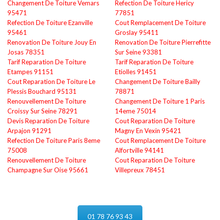
Changement De Toiture Vemars
Refection De Toiture Hericy
95471
77851
Refection De Toiture Ezanville
Cout Remplacement De Toiture
95461
Groslay 95411
Renovation De Toiture Jouy En
Renovation De Toiture Pierrefitte
Josas 78351
Sur Seine 93381
Tarif Reparation De Toiture
Tarif Reparation De Toiture
Etampes 91151
Etiolles 91451
Cout Reparation De Toiture Le
Changement De Toiture Bailly
Plessis Bouchard 95131
78871
Renouvellement De Toiture
Changement De Toiture 1 Paris
Croissy Sur Seine 78291
14eme 75014
Devis Reparation De Toiture
Cout Reparation De Toiture
Arpajon 91291
Magny En Vexin 95421
Refection De Toiture Paris 8eme
Cout Remplacement De Toiture
75008
Alfortville 94141
Renouvellement De Toiture
Cout Reparation De Toiture
Champagne Sur Oise 95661
Villepreux 78451
01 78 76 93 43