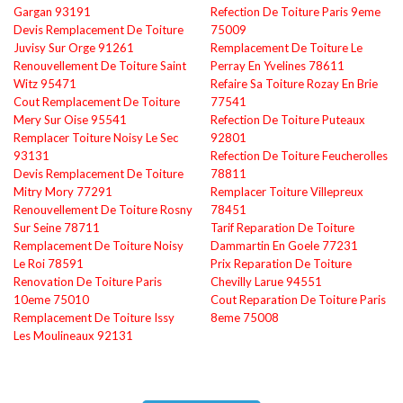
Gargan 93191
Refection De Toiture Paris 9eme
Devis Remplacement De Toiture
75009
Juvisy Sur Orge 91261
Remplacement De Toiture Le
Renouvellement De Toiture Saint
Perray En Yvelines 78611
Witz 95471
Refaire Sa Toiture Rozay En Brie
Cout Remplacement De Toiture
77541
Mery Sur Oise 95541
Refection De Toiture Puteaux
Remplacer Toiture Noisy Le Sec
92801
93131
Refection De Toiture Feucherolles
Devis Remplacement De Toiture
78811
Mitry Mory 77291
Remplacer Toiture Villepreux
Renouvellement De Toiture Rosny
78451
Sur Seine 78711
Tarif Reparation De Toiture
Remplacement De Toiture Noisy
Dammartin En Goele 77231
Le Roi 78591
Prix Reparation De Toiture
Renovation De Toiture Paris
Chevilly Larue 94551
10eme 75010
Cout Reparation De Toiture Paris
Remplacement De Toiture Issy
8eme 75008
Les Moulineaux 92131