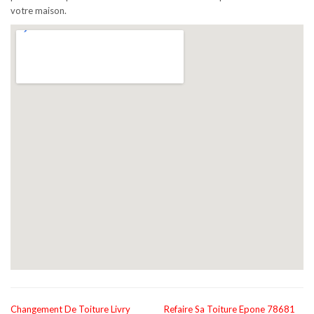
votre maison.
Changement De Toiture Livry
Refaire Sa Toiture Epone 78681