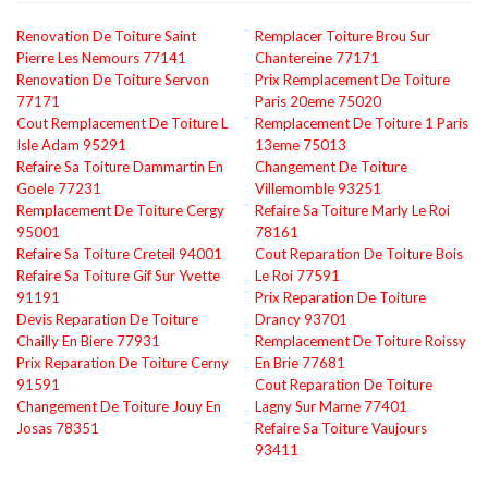
Renovation De Toiture Saint
Remplacer Toiture Brou Sur
Pierre Les Nemours 77141
Chantereine 77171
Renovation De Toiture Servon
Prix Remplacement De Toiture
77171
Paris 20eme 75020
Cout Remplacement De Toiture L
Remplacement De Toiture 1 Paris
Isle Adam 95291
13eme 75013
Refaire Sa Toiture Dammartin En
Changement De Toiture
Goele 77231
Villemomble 93251
Remplacement De Toiture Cergy
Refaire Sa Toiture Marly Le Roi
95001
78161
Refaire Sa Toiture Creteil 94001
Cout Reparation De Toiture Bois
Refaire Sa Toiture Gif Sur Yvette
Le Roi 77591
91191
Prix Reparation De Toiture
Devis Reparation De Toiture
Drancy 93701
Chailly En Biere 77931
Remplacement De Toiture Roissy
Prix Reparation De Toiture Cerny
En Brie 77681
91591
Cout Reparation De Toiture
Changement De Toiture Jouy En
Lagny Sur Marne 77401
Josas 78351
Refaire Sa Toiture Vaujours
93411