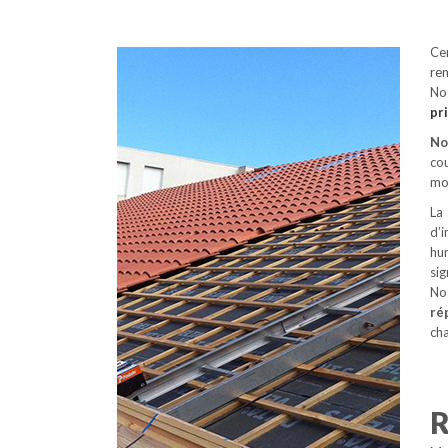
Ce
rem
No
pr
No
co
mon
La
d’i
hu
si
No
ré
cha
R