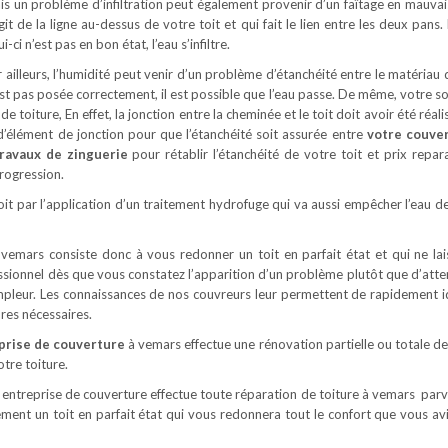
s un problème d’infiltration peut également provenir d’un faîtage en mauvais 
git de la ligne au-dessus de votre toit et qui fait le lien entre les deux pans
ui-ci n’est pas en bon état, l’eau s’infiltre.
 ailleurs, l’humidité peut venir d’un problème d’étanchéité entre le matériau 
n’est pas posée correctement, il est possible que l’eau passe. De même, votre 
 toiture, En effet, la jonction entre la cheminée et le toit doit avoir été réal
e d’élément de jonction pour que l’étanchéité soit assurée entre
votre couve
ravaux de zinguerie
pour rétablir l’étanchéité de votre toit et prix repar
progression.
oit par l’application d’un traitement hydrofuge qui va aussi empêcher l’eau de
emars consiste donc à vous redonner un toit en parfait état et qui ne lai
essionnel dès que vous constatez l’apparition d’un problème plutôt que d’atte
ampleur. Les connaissances de nos couvreurs leur permettent de rapidement id
ures nécessaires.
prise de couverture
à vemars effectue une rénovation partielle ou totale de 
otre toiture.
e entreprise de couverture effectue toute réparation de toiture à vemars parv
ment un toit en parfait état qui vous redonnera tout le confort que vous av