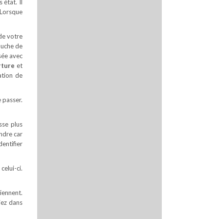
état. Il
. Lorsque
de votre
souche de
isée avec
rture
et
ation de
 passer.
sse plus
ndre car
entifier
celui-ci.
iennent.
iez dans