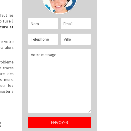
faut les
oiture
?
iture
et
de votre
ra alors
problème
e traces
ure, des
es murs.
ctuer
les
sister à
: