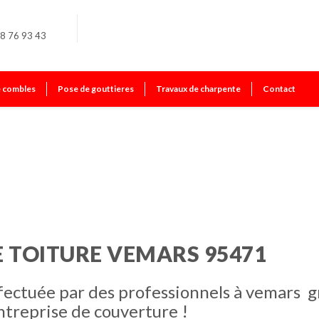
8 76 93 43
e combles
Pose de gouttieres
Travaux de charpente
Contact
E TOITURE VEMARS 95471
fectuée par des professionnels à vemars g
ntreprise de couverture !