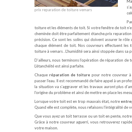
Mai
s’a
prix reparation de toiture vemars
cel
Par
toiture et les éléments de toit. Si votre fenêtre de toit 
cheminée doit être parfaitement étanche.prix reparation de
précision. Ce sont les solins qui doivent assurer le rôl
chaque élément de toit. Nos couvreurs effectuent les
t
toiture à vemars . L’humidité sera ainsi stoppée dans sa 
D’ailleurs, nous terminons l’opération de réparation de t
L’étanchéité est ainsi parfaite.
Chaque
réparation de toiture
pour notre couvreur à v
passer l’eau. Il est recommandé de faire appel à un prof
la situation va s’aggraver et les travaux auront plus d’
l’origine du problème et ainsi de mettre en place les mes
Lorsque votre toit est en trop mauvais état, notre
entre
Quand elle est complète, nous refaisons l’intégralité de v
Que vous ayez un toit terrasse ou un toit en pente, notr
Grâce à notre couvreur aguerri, vous retrouverez rapide
votre maison.