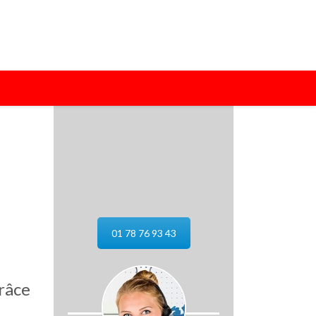
01 78 76 93 43
râce