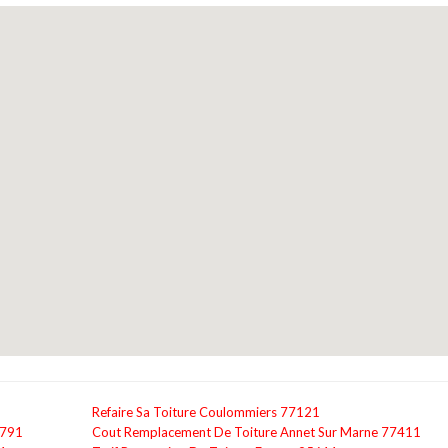
Refaire Sa Toiture Coulommiers 77121
1791
Cout Remplacement De Toiture Annet Sur Marne 77411