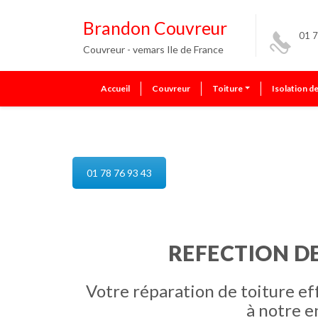
Brandon Couvreur
01 7
Couvreur - vemars Ile de France
Accueil
Couvreur
Toiture
Isolation d
reparation de toiture vemars
01 78 76 93 43
REFECTION D
Votre réparation de toiture ef
à notre e