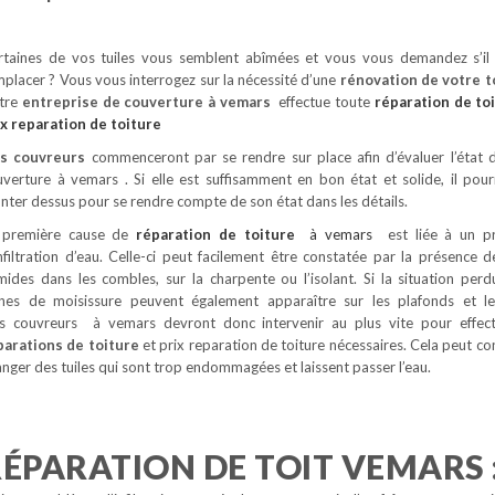
rtaines de vos tuiles vous semblent abîmées et vous vous demandez s’il 
placer ? Vous vous interrogez sur la nécessité d’une
rénovation de votre t
tre
entreprise de couverture à vemars
effectue toute
réparation de to
ix reparation de toiture
s couvreurs
commenceront par se rendre sur place afin d’évaluer l’état 
uverture à vemars . Si elle est suffisamment en bon état et solide, il pour
ter dessus pour se rendre compte de son état dans les détails.
 première cause de
réparation de toiture
à vemars
est liée à un 
nfiltration d’eau. Celle-ci peut facilement être constatée par la présence d
mides dans les combles, sur la charpente ou l’isolant. Si la situation perd
gnes de moisissure peuvent également apparaître sur les plafonds et l
s couvreurs à vemars devront donc intervenir au plus vite pour effe
parations de toiture
et prix reparation de toiture nécessaires. Cela peut con
nger des tuiles qui sont trop endommagées et laissent passer l’eau.
ÉPARATION DE TOIT VEMARS 