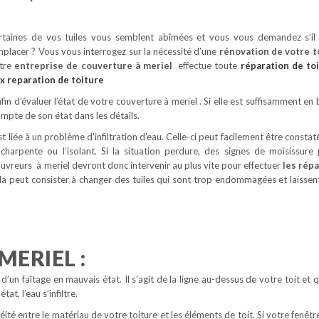
rtaines de vos tuiles vous semblent abîmées et vous vous demandez s’il 
placer ? Vous vous interrogez sur la nécessité d’une
rénovation de votre t
tre
entreprise de couverture à meriel
effectue toute
réparation de to
ix reparation de toiture
n d’évaluer l’état de votre couverture à meriel . Si elle est suffisamment en 
ompte de son état dans les détails.
st liée à un problème d’infiltration d’eau. Celle-ci peut facilement être constat
harpente ou l’isolant. Si la situation perdure, des signes de moisissure
ouvreurs à meriel devront donc intervenir au plus vite pour effectuer
les rép
ela peut consister à changer des tuiles qui sont trop endommagées et laissen
MERIEL :
un faîtage en mauvais état. Il s’agit de la ligne au-dessus de votre toit et qu
at, l’eau s’infiltre.
éité entre le matériau de votre toiture et les éléments de toit. Si votre fenêtr