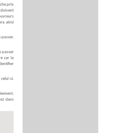
che.prix
i doivent
ouvreurs
ra ainsi
 passer.
s passer
e car la
entifier
celui-ci.
iennent.
iez dans