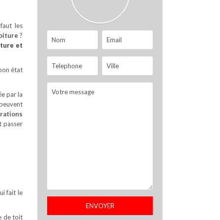
faut les
oiture
?
iture
et
bon état
ée par la
 peuvent
arations
t passer
i fait le
e de toit