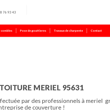
8 76 93 43
e combles
Pose de gouttieres
Travaux de charpente
Contact
 TOITURE MERIEL 95631
ffectuée par des professionnels à meriel g
ntreprise de couverture !