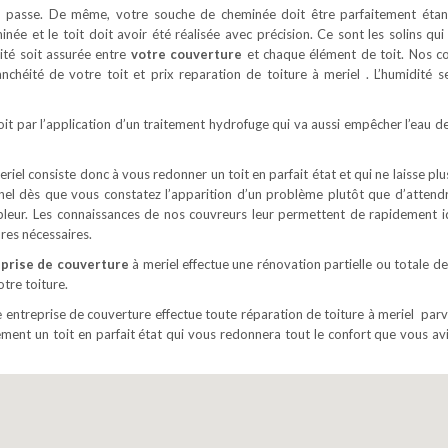
eau passe. De même, votre souche de cheminée doit être parfaitement étan
minée et le toit doit avoir été réalisée avec précision. Ce sont les solins qu
éité soit assurée entre
votre couverture
et chaque élément de toit. Nos c
anchéité de votre toit et prix reparation de toiture à meriel . L’humidité se
oit par l’application d’un traitement hydrofuge qui va aussi empêcher l’eau de
iel consiste donc à vous redonner un toit en parfait état et qui ne laisse plu
nnel dès que vous constatez l’apparition d’un problème plutôt que d’attendr
mpleur. Les connaissances de nos couvreurs leur permettent de rapidement id
ures nécessaires.
prise de couverture
à meriel effectue une rénovation partielle ou totale de 
otre toiture.
e entreprise de couverture effectue toute réparation de toiture à meriel parv
ment un toit en parfait état qui vous redonnera tout le confort que vous av