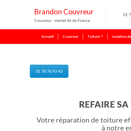
Brandon Couvreur
01 7
Couvreur - meriel Ile de France
Accueil
Couvreur
Toiture
Isolation d
reparation de toiture meriel
01 78 76 93 43
REFAIRE SA
Votre réparation de toiture e
à notre e