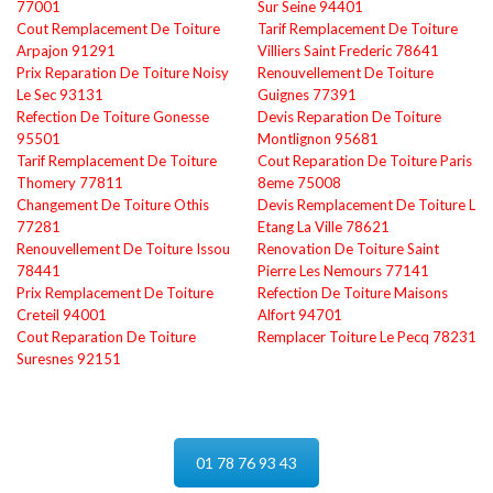
77001
Sur Seine 94401
Cout Remplacement De Toiture
Tarif Remplacement De Toiture
Arpajon 91291
Villiers Saint Frederic 78641
Prix Reparation De Toiture Noisy
Renouvellement De Toiture
Le Sec 93131
Guignes 77391
Refection De Toiture Gonesse
Devis Reparation De Toiture
95501
Montlignon 95681
Tarif Remplacement De Toiture
Cout Reparation De Toiture Paris
Thomery 77811
8eme 75008
Changement De Toiture Othis
Devis Remplacement De Toiture L
77281
Etang La Ville 78621
Renouvellement De Toiture Issou
Renovation De Toiture Saint
78441
Pierre Les Nemours 77141
Prix Remplacement De Toiture
Refection De Toiture Maisons
Creteil 94001
Alfort 94701
Cout Reparation De Toiture
Remplacer Toiture Le Pecq 78231
Suresnes 92151
01 78 76 93 43