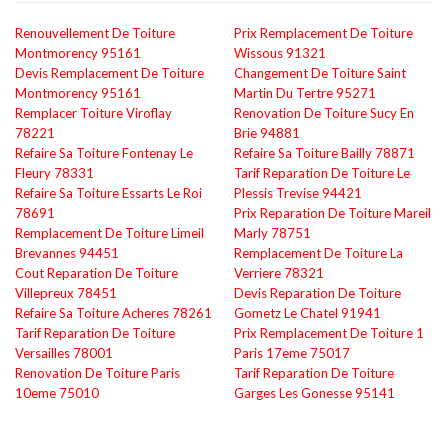
Renouvellement De Toiture
Prix Remplacement De Toiture
Montmorency 95161
Wissous 91321
Devis Remplacement De Toiture
Changement De Toiture Saint
Montmorency 95161
Martin Du Tertre 95271
Remplacer Toiture Viroflay
Renovation De Toiture Sucy En
78221
Brie 94881
Refaire Sa Toiture Fontenay Le
Refaire Sa Toiture Bailly 78871
Fleury 78331
Tarif Reparation De Toiture Le
Refaire Sa Toiture Essarts Le Roi
Plessis Trevise 94421
78691
Prix Reparation De Toiture Mareil
Remplacement De Toiture Limeil
Marly 78751
Brevannes 94451
Remplacement De Toiture La
Cout Reparation De Toiture
Verriere 78321
Villepreux 78451
Devis Reparation De Toiture
Refaire Sa Toiture Acheres 78261
Gometz Le Chatel 91941
Tarif Reparation De Toiture
Prix Remplacement De Toiture 1
Versailles 78001
Paris 17eme 75017
Renovation De Toiture Paris
Tarif Reparation De Toiture
10eme 75010
Garges Les Gonesse 95141