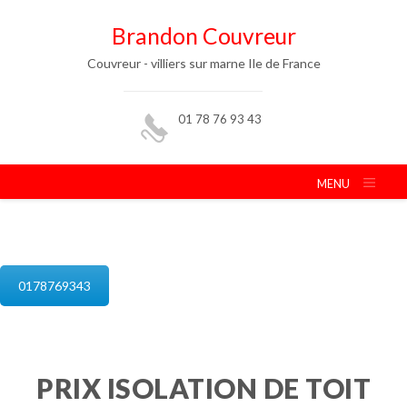
Brandon Couvreur
Couvreur - villiers sur marne Ile de France
01 78 76 93 43
MENU
isolation de combles villiers sur marne
0178769343
PRIX ISOLATION DE TOIT