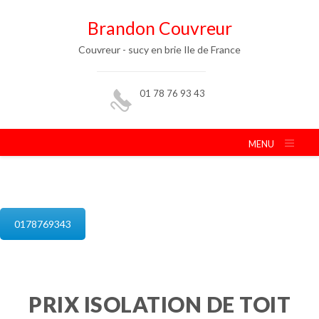
Brandon Couvreur
Couvreur - sucy en brie Ile de France
01 78 76 93 43
MENU
isolation de combles sucy en brie
0178769343
PRIX ISOLATION DE TOIT