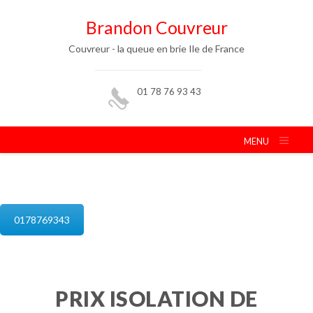
Brandon Couvreur
Couvreur - la queue en brie Ile de France
01 78 76 93 43
MENU
isolation de combles la queue en brie
0178769343
PRIX ISOLATION DE