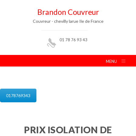
Brandon Couvreur
Couvreur - chevilly larue Ile de France
01 78 76 93 43
MENU
isolation de combles chevilly larue
0178769343
PRIX ISOLATION DE