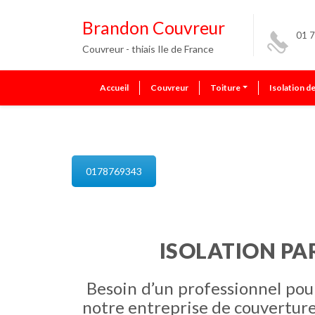
Brandon Couvreur
01 7
Couvreur - thiais Ile de France
Accueil
Couvreur
Toiture
Isolation d
isolation de combles thiais
0178769343
ISOLATION PAR
Besoin d’un professionnel pour
notre entreprise de couverture