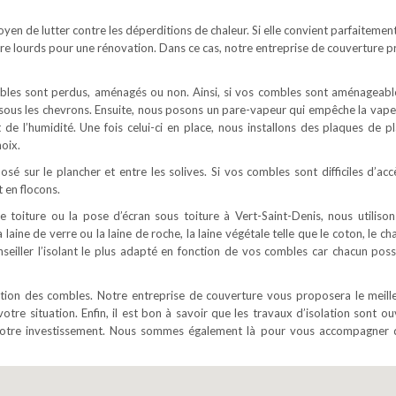
moyen de lutter contre les déperditions de chaleur. Si elle convient parfaitemen
re lourds pour une rénovation. Dans ce cas, notre entreprise de couverture p
ombles sont perdus, aménagés ou non. Ainsi, si vos combles sont aménageabl
é sous les chevrons. Ensuite, nous posons un pare-vapeur qui empêche la vape
t de l’humidité. Une fois celui-ci en place, nous installons des plaques de pl
oix.
osé sur le plancher et entre les solives. Si vos combles sont difficiles d’acc
 en flocons.
e toiture ou la pose d’écran sous toiture à Vert-Saint-Denis, nous utilison
 laine de verre ou la laine de roche, la laine végétale telle que le coton, le c
onseiller l’isolant le plus adapté en fonction de vos combles car chacun pos
lation des combles. Notre entreprise de couverture vous proposera le meill
votre situation. Enfin, il est bon à savoir que les travaux d’isolation sont o
e votre investissement. Nous sommes également là pour vous accompagner 