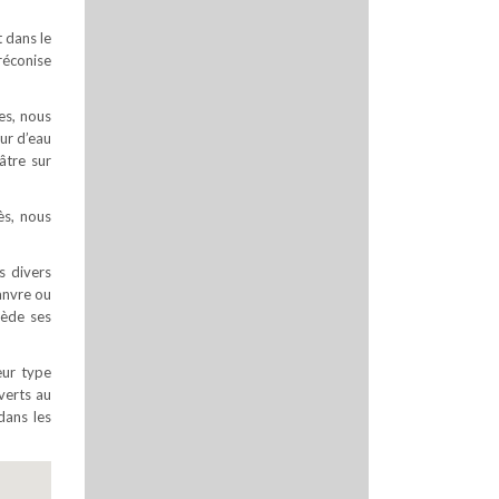
t dans le
réconise
es, nous
ur d’eau
âtre sur
ès, nous
s divers
hanvre ou
sède ses
eur type
uverts au
dans les