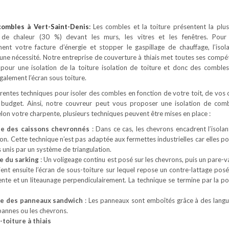
 combles
à Vert-Saint-Denis
:
Les combles et la toiture présentent la plu
 de chaleur (30 %) devant les murs, les vitres et les fenêtres. Pour
ement votre facture d’énergie et stopper le gaspillage de chauffage, l’isol
une nécessité. Notre entreprise de couverture à thiais met toutes ses compé
 pour une isolation de la toiture isolation de toiture et donc des comble
alement l’écran sous toiture.
férentes techniques pour isoler des combles en fonction de votre toit, de vos 
 budget. Ainsi, notre couvreur peut vous proposer une isolation de com
Selon votre charpente, plusieurs techniques peuvent être mises en place :
ue des caissons chevronnés
: Dans ce cas, les chevrons encadrent l’isolan
son. Cette technique n’est pas adaptée aux fermettes industrielles car elles 
 unis par un système de triangulation.
e du sarking
: Un voligeage continu est posé sur les chevrons, puis un pare-v
Vient ensuite l’écran de sous-toiture sur lequel repose un contre-lattage posé
ente et un liteaunage perpendiculairement. La technique se termine par la po
ue des panneaux sandwich
: Les panneaux sont emboîtés grâce à des langu
 pannes ou les chevrons.
-toiture à thiais