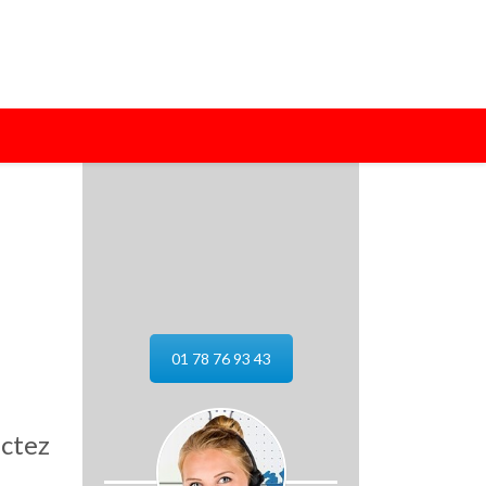
01 78 76 93 43
actez