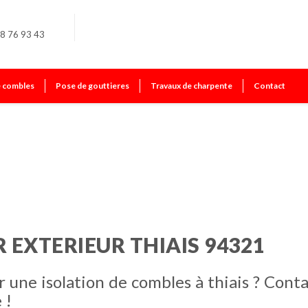
8 76 93 43
e combles
Pose de gouttieres
Travaux de charpente
Contact
 EXTERIEUR THIAIS 94321
 une isolation de combles à thiais ? Cont
 !