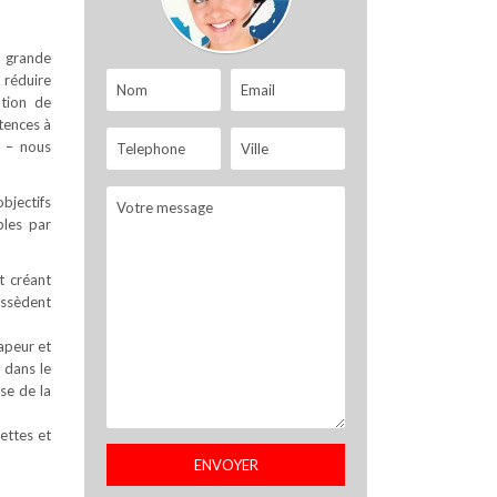
s grande
 réduire
ation de
tences à
s – nous
objectifs
bles par
t créant
possèdent
apeur et
 dans le
se de la
ettes et