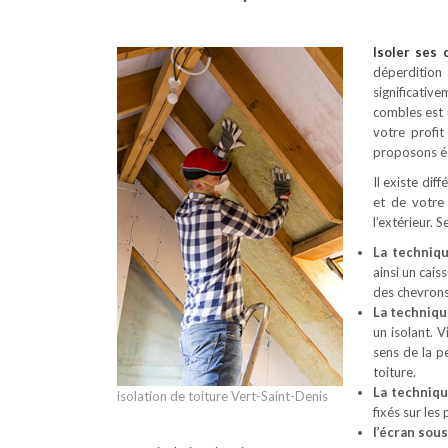
Isoler ses
déperdition
significativ
combles est 
votre profit
proposons ég
Il existe dif
et de votre
l’extérieur. 
La techniq
ainsi un cais
des chevrons
La techniqu
un isolant. 
sens de la p
toiture.
La techniq
isolation de toiture Vert-Saint-Denis
fixés sur les
l’écran sous