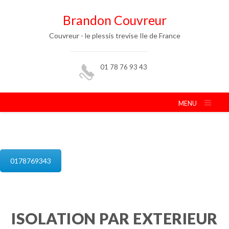
Brandon Couvreur
Couvreur - le plessis trevise Ile de France
01 78 76 93 43
MENU
isolation de combles le plessis trevise
0178769343
ISOLATION PAR EXTERIEUR