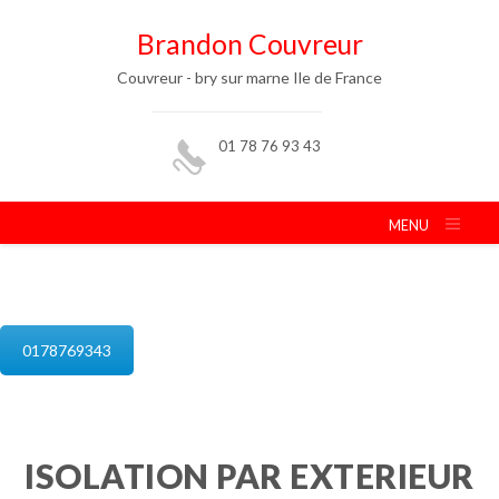
Brandon Couvreur
Couvreur - bry sur marne Ile de France
01 78 76 93 43
MENU
isolation de combles bry sur marne
0178769343
ISOLATION PAR EXTERIEUR