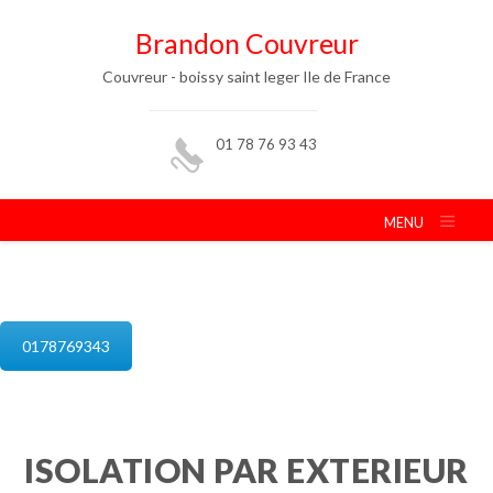
Brandon Couvreur
Couvreur - boissy saint leger Ile de France
01 78 76 93 43
MENU
isolation de combles boissy saint leger
0178769343
ISOLATION PAR EXTERIEUR