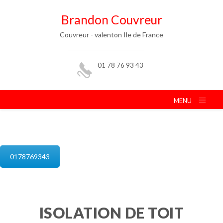
Brandon Couvreur
Couvreur - valenton Ile de France
01 78 76 93 43
MENU
isolation de combles valenton
0178769343
ISOLATION DE TOIT