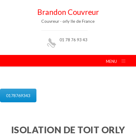
Brandon Couvreur
Couvreur - orly Ile de France
01 78 76 93 43
MENU
isolation de combles orly
0178769343
ISOLATION DE TOIT ORLY