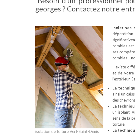
Besoin d’un professionnel pou
georges ? Contactez notre entr
Isoler ses
déperdition
significativ
combles est 
ses compéten
combles – no
Il existe dif
et de votre
l’extérieur. 
La techniq
ainsi un cais
des chevrons
La techniqu
un isolant. 
sens de la p
toiture.
La techniq
isolation de toiture Vert-Saint-Denis