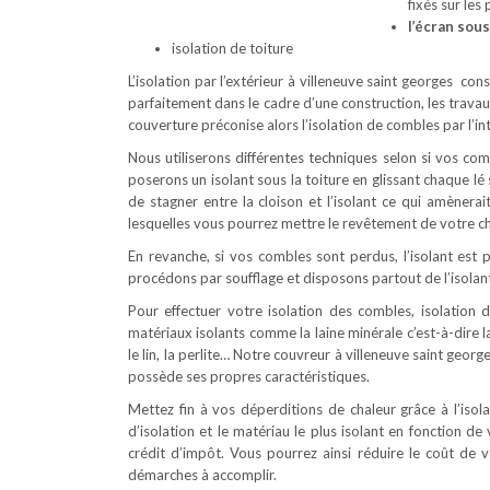
fixés sur les
l’écran sou
isolation de toiture
L’isolation par l’extérieur à villeneuve saint georges con
parfaitement dans le cadre d’une construction, les trava
couverture préconise alors l’isolation de combles par l’int
Nous utiliserons différentes techniques selon si vos c
poserons un isolant sous la toiture en glissant chaque l
de stagner entre la cloison et l’isolant ce qui amènerai
lesquelles vous pourrez mettre le revêtement de votre ch
En revanche, si vos combles sont perdus, l’isolant est p
procédons par soufflage et disposons partout de l’isolant
Pour effectuer votre isolation des combles, isolation d
matériaux isolants comme la laine minérale c’est-à-dire la
le lin, la perlite… Notre couvreur à villeneuve saint geor
possède ses propres caractéristiques.
Mettez fin à vos déperditions de chaleur grâce à l’iso
d’isolation et le matériau le plus isolant en fonction de 
crédit d’impôt. Vous pourrez ainsi réduire le coût d
démarches à accomplir.