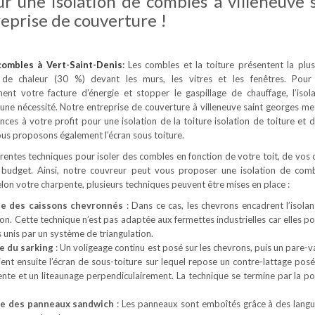
r une isolation de combles à villeneuve 
eprise de couverture !
 combles
à Vert-Saint-Denis
:
Les combles et la toiture présentent la plu
 de chaleur (30 %) devant les murs, les vitres et les fenêtres. Pour
ement votre facture d’énergie et stopper le gaspillage de chauffage, l’isol
une nécessité. Notre entreprise de couverture à villeneuve saint georges me
ces à votre profit pour une isolation de la toiture isolation de toiture et 
us proposons également l’écran sous toiture.
férentes techniques pour isoler des combles en fonction de votre toit, de vos 
 budget. Ainsi, notre couvreur peut vous proposer une isolation de com
Selon votre charpente, plusieurs techniques peuvent être mises en place :
ue des caissons chevronnés
: Dans ce cas, les chevrons encadrent l’isolan
son. Cette technique n’est pas adaptée aux fermettes industrielles car elles 
 unis par un système de triangulation.
e du sarking
: Un voligeage continu est posé sur les chevrons, puis un pare-v
Vient ensuite l’écran de sous-toiture sur lequel repose un contre-lattage posé
ente et un liteaunage perpendiculairement. La technique se termine par la po
ue des panneaux sandwich
: Les panneaux sont emboîtés grâce à des langu