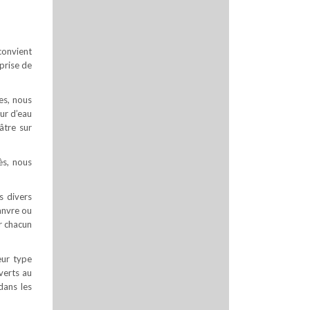
 convient
prise de
es, nous
ur d’eau
âtre sur
ès, nous
s divers
hanvre ou
ar chacun
eur type
uverts au
dans les