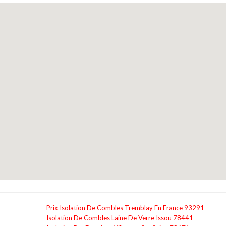
Prix Isolation De Combles Tremblay En France 93291
Isolation De Combles Laine De Verre Issou 78441