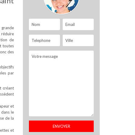
saint
s grande
 réduire
ation de
t toutes
donc des
objectifs
bles par
t créant
possèdent
apeur et
 dans le
se de la
ettes et