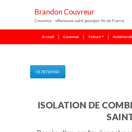
Brandon Couvreur
Couvreur - villeneuve saint georges Ile de France
Accueil
Couvreur
Toiture
Isolation d
isolation de combles villeneuve
0178769343
ISOLATION DE COMBL
SAIN