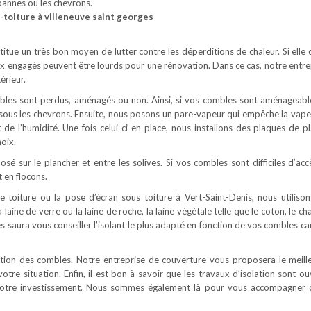
 pannes ou les chevrons.
s-toiture à villeneuve saint georges
stitue un très bon moyen de lutter contre les déperditions de chaleur. Si elle
ux engagés peuvent être lourds pour une rénovation. Dans ce cas, notre entre
érieur.
ombles sont perdus, aménagés ou non. Ainsi, si vos combles sont aménageabl
é sous les chevrons. Ensuite, nous posons un pare-vapeur qui empêche la vape
t de l’humidité. Une fois celui-ci en place, nous installons des plaques de pl
oix.
osé sur le plancher et entre les solives. Si vos combles sont difficiles d’acc
 en flocons.
e toiture ou la pose d’écran sous toiture à Vert-Saint-Denis, nous utilison
 laine de verre ou la laine de roche, la laine végétale telle que le coton, le c
ges saura vous conseiller l’isolant le plus adapté en fonction de vos combles c
lation des combles. Notre entreprise de couverture vous proposera le meill
votre situation. Enfin, il est bon à savoir que les travaux d’isolation sont o
e votre investissement. Nous sommes également là pour vous accompagner 