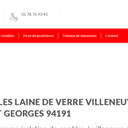
01 78 76 93 43
e combles
Pose de gouttieres
Travaux de charpente
Contact
 saint georges
ES LAINE DE VERRE VILLENE
T GEORGES 94191