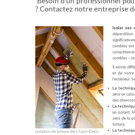
Besoin d’un professionnel pour
? Contactez notre entreprise d
Isoler ses
déperdition
significativ
combles est 
compétences 
combles – no
Il existe dif
et de votre
l’extérieur. 
La techniq
ainsi un cais
des chevrons
La techniqu
un isolant. 
sens de la p
toiture.
La techniq
isolation de toiture Vert-Saint-Denis