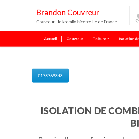
Brandon Couvreur
Couvreur - le kremlin bicetre Ile de France
Accueil
Couvreur
Toiture
Isolation d
isolation de combles le kremlin 
0178769343
ISOLATION DE COMBL
B