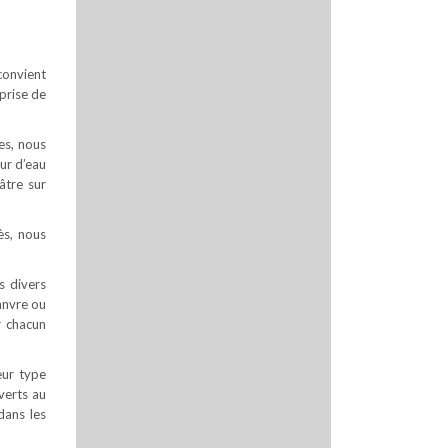
convient
prise de
es, nous
ur d’eau
âtre sur
ès, nous
s divers
hanvre ou
r chacun
eur type
uverts au
dans les