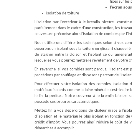
fixés sur les
l’écran sous
isolation de toiture
L’isolation par l’extérieur à le kremlin bicetre consti
parfaitement dans le cadre d’une construction, les trava
couverture préconise alors l’isolation de combles par l’int
Nous utiliserons différentes techniques selon si vos c
poserons un isolant sous la toiture en glissant chaque l
de stagner entre la cloison et l’isolant ce qui amènerai
lesquelles vous pourrez mettre le revêtement de votre ch
En revanche, si vos combles sont perdus, l’isolant est p
procédons par soufflage et disposons partout de l’isolant
Pour effectuer votre isolation des combles, isolation d
matériaux isolants comme la laine minérale c’est-à-dire la
le lin, la perlite… Notre couvreur à le kremlin bicetre 
possède ses propres caractéristiques.
Mettez fin à vos déperditions de chaleur grâce à l’iso
d’isolation et le matériau le plus isolant en fonction de 
crédit d’impôt. Vous pourrez ainsi réduire le coût d
démarches à accomplir.