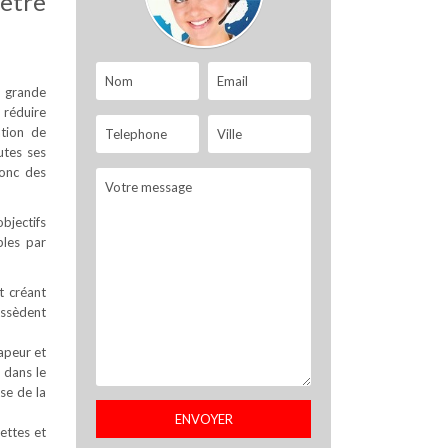
cetre
s grande
 réduire
ation de
utes ses
donc des
objectifs
bles par
t créant
possèdent
apeur et
 dans le
se de la
ettes et