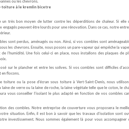
 pannes ou les chevrons.
-toiture à le kremlin bicetre
tue un très bon moyen de lutter contre les déperditions de chaleur. Si elle 
ux engagés peuvent être lourds pour une rénovation. Dans ce cas, notre entre
érieur.
ombles sont perdus, aménagés ou non. Ainsi, si vos combles sont aménageabl
é sous les chevrons. Ensuite, nous posons un pare-vapeur qui empêche la vape
t de l’humidité. Une fois celui-ci en place, nous installons des plaques de pl
oix.
osé sur le plancher et entre les solives. Si vos combles sont difficiles d’acc
 en flocons.
e toiture ou la pose d’écran sous toiture à Vert-Saint-Denis, nous utilison
 laine de verre ou la laine de roche, la laine végétale telle que le coton, le c
saura vous conseiller l’isolant le plus adapté en fonction de vos combles ca
lation des combles. Notre entreprise de couverture vous proposera le meill
votre situation. Enfin, il est bon à savoir que les travaux d’isolation sont o
e votre investissement. Nous sommes également là pour vous accompagner 