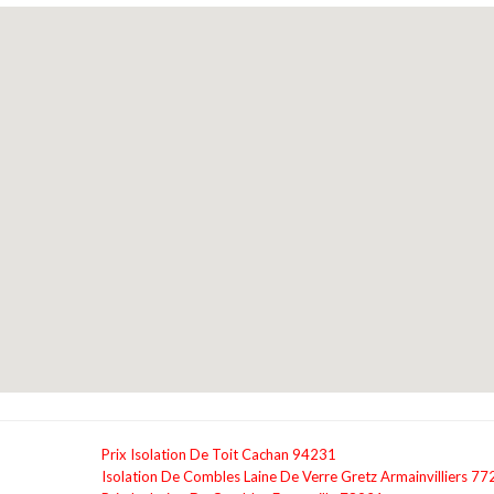
Prix Isolation De Toit Cachan 94231
Isolation De Combles Laine De Verre Gretz Armainvilliers 7