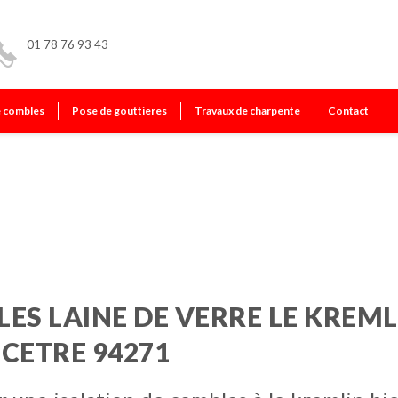
01 78 76 93 43
e combles
Pose de gouttieres
Travaux de charpente
Contact
bicetre
ES LAINE DE VERRE LE KREML
ICETRE 94271