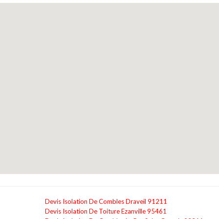
Devis Isolation De Combles Draveil 91211
Devis Isolation De Toiture Ezanville 95461