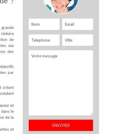
nde ?
s grande
 réduire
ation de
tes ses
donc des
objectifs
bles par
t créant
possèdent
apeur et
 dans le
se de la
ettes et