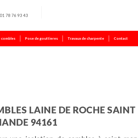
01 78 76 93 43
e combles
Pose de gouttieres
Travaux de charpente
Contact
de
MBLES LAINE DE ROCHE SAINT
ANDE 94161