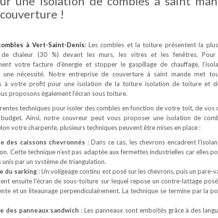
our une isolation de combles à saint ma
couverture !
 combles
à Vert-Saint-Denis
:
Les combles et la toiture présentent la plu
 de chaleur (30 %) devant les murs, les vitres et les fenêtres. Pour
ement votre facture d’énergie et stopper le gaspillage de chauffage, l’isol
 une nécessité. Notre entreprise de couverture à saint mande met tou
à votre profit pour une isolation de la toiture isolation de toiture et 
us proposons également l’écran sous toiture.
férentes techniques pour isoler des combles en fonction de votre toit, de vos 
 budget. Ainsi, notre couvreur peut vous proposer une isolation de com
Selon votre charpente, plusieurs techniques peuvent être mises en place :
ue des caissons chevronnés
: Dans ce cas, les chevrons encadrent l’isolan
son. Cette technique n’est pas adaptée aux fermettes industrielles car elles 
 unis par un système de triangulation.
e du sarking
: Un voligeage continu est posé sur les chevrons, puis un pare-v
Vient ensuite l’écran de sous-toiture sur lequel repose un contre-lattage posé
ente et un liteaunage perpendiculairement. La technique se termine par la po
ue des panneaux sandwich
: Les panneaux sont emboîtés grâce à des langu