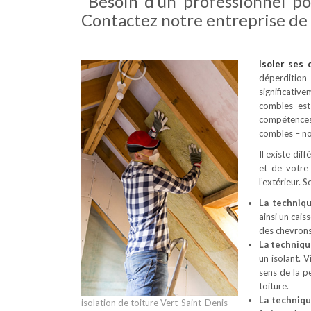
Besoin d’un professionnel p
Contactez notre entreprise de 
Isoler ses
déperdition
significativ
combles est
compétences 
combles – no
Il existe dif
et de votre
l’extérieur. 
La techniq
ainsi un cais
des chevrons
La techniqu
un isolant. 
sens de la p
toiture.
La techniq
isolation de toiture Vert-Saint-Denis