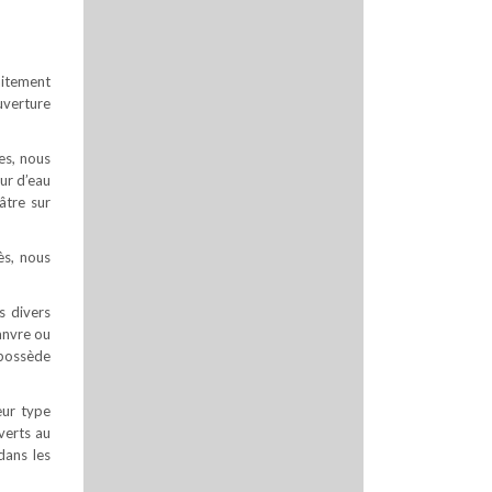
faitement
uverture
es, nous
ur d’eau
âtre sur
ès, nous
s divers
hanvre ou
 possède
eur type
uverts au
dans les