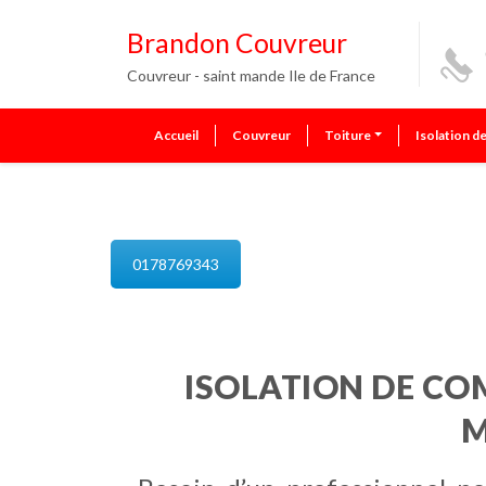
Brandon Couvreur
Couvreur - saint mande Ile de France
Accueil
Couvreur
Toiture
Isolation d
isolation de combles saint man
0178769343
ISOLATION DE CO
M