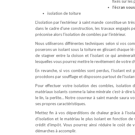
fixés sur les
l’écran sou
isolation de toiture
L’isolation par l’extérieur à saint mande constitue un trè
dans le cadre d’une construction, les travaux engagés p
préconise alors l’isolation de combles par l’intérieur.
Nous utiliserons différentes techniques selon si vos c
poserons un isolant sous la toiture en glissant chaque l
de stagner entre la cloison et l’isolant ce qui amènerai
lesquelles vous pourrez mettre le revêtement de votre ch
En revanche, si vos combles sont perdus, l’isolant est p
procédons par soufflage et disposons partout de l’isolant
Pour effectuer votre isolation des combles, isolation d
matériaux isolants comme la laine minérale c’est-à-dire la
le lin, la perlite… Notre couvreur à saint mande saura v
ses propres caractéristiques.
Mettez fin à vos déperditions de chaleur grâce à l’iso
d’isolation et le matériau le plus isolant en fonction de 
crédit d’impôt. Vous pourrez ainsi réduire le coût d
démarches à accomplir.