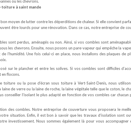
 pannes ou les chevrons.
s-toiture à saint mande
s bon moyen de lutter contre les déperditions de chaleur. Si elle convient par
euvent être lourds pour une rénovation. Dans ce cas, notre entreprise de co
ombles sont perdus, aménagés ou non. Ainsi, si vos combles sont aménageabl
é sous les chevrons. Ensuite, nous posons un pare-vapeur qui empêche la vape
t de l’humidité. Une fois celui-ci en place, nous installons des plaques de pl
oix.
osé sur le plancher et entre les solives. Si vos combles sont difficiles d’acc
 en flocons.
e toiture ou la pose d’écran sous toiture à Vert-Saint-Denis, nous utilison
 laine de verre ou la laine de roche, la laine végétale telle que le coton, le c
ous conseiller l’isolant le plus adapté en fonction de vos combles car chacun
lation des combles. Notre entreprise de couverture vous proposera le meill
votre situation. Enfin, il est bon à savoir que les travaux d’isolation sont o
e votre investissement. Nous sommes également là pour vous accompagner 