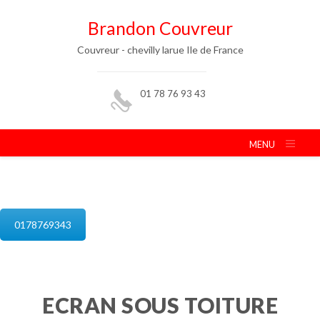
Brandon Couvreur
Couvreur - chevilly larue Ile de France
01 78 76 93 43
MENU
isolation de combles chevilly larue
0178769343
ECRAN SOUS TOITURE