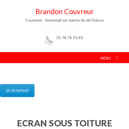
Brandon Couvreur
Couvreur - bonneuil sur marne Ile de France
01 78 76 93 43
MENU
isolation de combles bonneuil sur marne
0178769343
ECRAN SOUS TOITURE