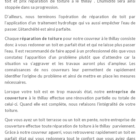
toit et prix reparation de toiture à le thillay . L’humidité sera ainsi
stoppée dans sa progression.
D’ailleurs, nous terminons l’opération de réparation de toit par
l’application d’un traitement hydrofuge qui va aussi empêcher l’eau de
passer. L’étanchéité est ainsi parfaite.
Chaque
réparation de toiture
pour notre couvreur à le thillay consiste
donc à vous redonner un toit en parfait état et qui ne laisse plus passer
l’eau. Il est recommandé de faire appel à un professionnel dès que vous
constatez l’apparition d’un problème plutôt que d’attendre car la
situation va s’aggraver et les travaux auront plus d’ampleur. Les
connaissances de nos couvreurs leur permettent de rapidement
identifier l’origine du problème et ainsi de mettre en place les mesures
nécessaires.
Lorsque votre toit est en trop mauvais état, notre
entreprise de
couverture
à le thillay effectue une rénovation partielle ou totale de
celui-ci. Quand elle est complète, nous refaisons l’intégralité de votre
toiture.
Que vous ayez un toit terrasse ou un toit en pente, notre entreprise de
couverture effectue toute réparation de toiture à le thillay parviennent.
Grâce à notre couvreur aguerri, vous retrouverez rapidement un toit en
parfait état qui vous redonnera tout le confort que vous aviez dans