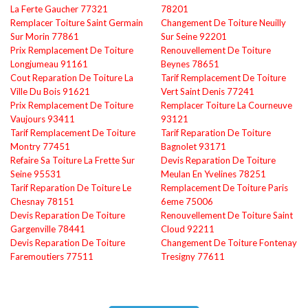
La Ferte Gaucher 77321
78201
Remplacer Toiture Saint Germain
Changement De Toiture Neuilly
Sur Morin 77861
Sur Seine 92201
Prix Remplacement De Toiture
Renouvellement De Toiture
Longjumeau 91161
Beynes 78651
Cout Reparation De Toiture La
Tarif Remplacement De Toiture
Ville Du Bois 91621
Vert Saint Denis 77241
Prix Remplacement De Toiture
Remplacer Toiture La Courneuve
Vaujours 93411
93121
Tarif Remplacement De Toiture
Tarif Reparation De Toiture
Montry 77451
Bagnolet 93171
Refaire Sa Toiture La Frette Sur
Devis Reparation De Toiture
Seine 95531
Meulan En Yvelines 78251
Tarif Reparation De Toiture Le
Remplacement De Toiture Paris
Chesnay 78151
6eme 75006
Devis Reparation De Toiture
Renouvellement De Toiture Saint
Gargenville 78441
Cloud 92211
Devis Reparation De Toiture
Changement De Toiture Fontenay
Faremoutiers 77511
Tresigny 77611