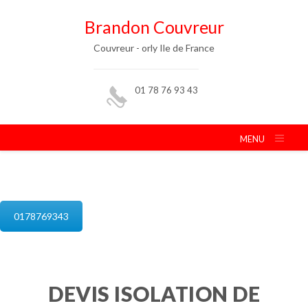
Brandon Couvreur
Couvreur - orly Ile de France
01 78 76 93 43
MENU
isolation de combles orly
0178769343
DEVIS ISOLATION DE