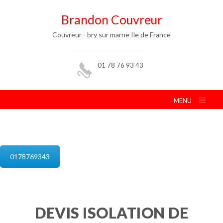
Brandon Couvreur
Couvreur - bry sur marne Ile de France
01 78 76 93 43
MENU
isolation de combles bry sur marne
0178769343
DEVIS ISOLATION DE