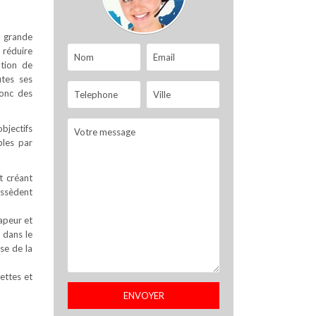
s grande
 réduire
ation de
utes ses
donc des
objectifs
bles par
t créant
possèdent
apeur et
 dans le
se de la
ettes et