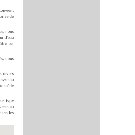
convient
prise de
es, nous
ur d’eau
âtre sur
ès, nous
s divers
hanvre ou
 possède
eur type
uverts au
dans les