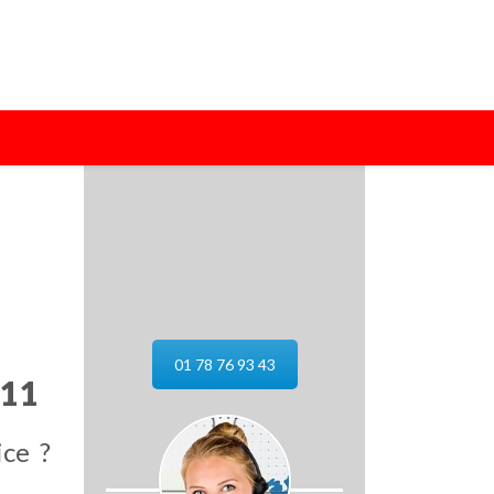
01 78 76 93 43
11
ice ?