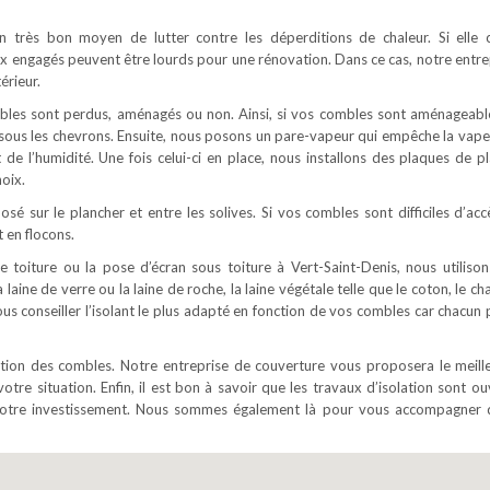
 un très bon moyen de lutter contre les déperditions de chaleur. Si elle 
ux engagés peuvent être lourds pour une rénovation. Dans ce cas, notre entre
érieur.
ombles sont perdus, aménagés ou non. Ainsi, si vos combles sont aménageabl
é sous les chevrons. Ensuite, nous posons un pare-vapeur qui empêche la vape
t de l’humidité. Une fois celui-ci en place, nous installons des plaques de pl
oix.
osé sur le plancher et entre les solives. Si vos combles sont difficiles d’acc
 en flocons.
e toiture ou la pose d’écran sous toiture à Vert-Saint-Denis, nous utilison
 laine de verre ou la laine de roche, la laine végétale telle que le coton, le c
vous conseiller l’isolant le plus adapté en fonction de vos combles car chacun
lation des combles. Notre entreprise de couverture vous proposera le meill
votre situation. Enfin, il est bon à savoir que les travaux d’isolation sont o
e votre investissement. Nous sommes également là pour vous accompagner 