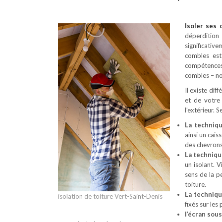
Isoler ses
déperdition
significativ
combles est
compétences 
combles – no
Il existe dif
et de votre
l’extérieur. 
La techniq
ainsi un cais
des chevrons
La techniqu
un isolant. 
sens de la p
toiture.
La techniq
isolation de toiture Vert-Saint-Denis
fixés sur les
l’écran sous