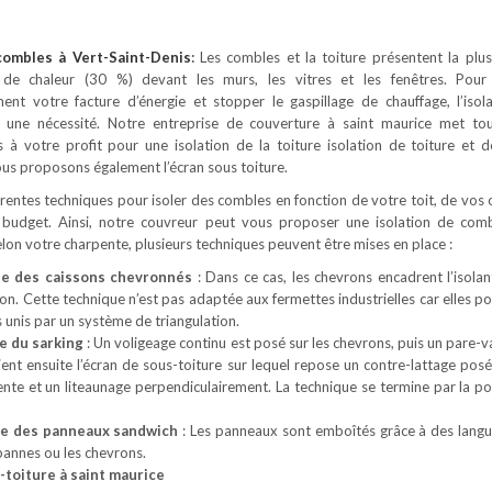
 combles
à Vert-Saint-Denis
:
Les combles et la toiture présentent la plu
 de chaleur (30 %) devant les murs, les vitres et les fenêtres. Pour
ement votre facture d’énergie et stopper le gaspillage de chauffage, l’isol
 une nécessité. Notre entreprise de couverture à saint maurice met to
à votre profit pour une isolation de la toiture isolation de toiture et 
us proposons également l’écran sous toiture.
férentes techniques pour isoler des combles en fonction de votre toit, de vos 
 budget. Ainsi, notre couvreur peut vous proposer une isolation de com
Selon votre charpente, plusieurs techniques peuvent être mises en place :
ue des caissons chevronnés
: Dans ce cas, les chevrons encadrent l’isolan
son. Cette technique n’est pas adaptée aux fermettes industrielles car elles 
 unis par un système de triangulation.
e du sarking
: Un voligeage continu est posé sur les chevrons, puis un pare-v
Vient ensuite l’écran de sous-toiture sur lequel repose un contre-lattage posé
ente et un liteaunage perpendiculairement. La technique se termine par la po
ue des panneaux sandwich
: Les panneaux sont emboîtés grâce à des langu
 pannes ou les chevrons.
-toiture à saint maurice