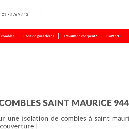
01 78 76 93 43
e combles
Pose de gouttieres
Travaux de charpente
Contact
ice
 COMBLES SAINT MAURICE 944
ur une isolation de combles à saint maur
couverture !