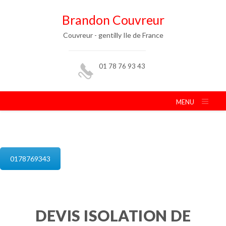
Brandon Couvreur
Couvreur - gentilly Ile de France
01 78 76 93 43
MENU
isolation de combles gentilly
0178769343
DEVIS ISOLATION DE