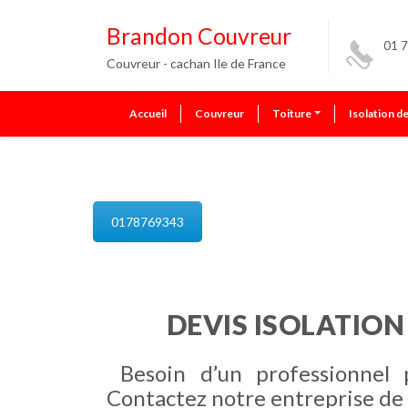
Brandon Couvreur
01 7
Couvreur - cachan Ile de France
Accueil
Couvreur
Toiture
Isolation d
isolation de combles cachan
0178769343
DEVIS ISOLATIO
Besoin d’un professionnel
Contactez notre entreprise de 