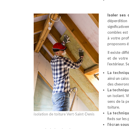
Isoler ses
déperdition
significativ
combles est 
à votre prof
proposons ég
Il existe dif
et de votre
l’extérieur. 
La techniq
ainsi un cais
des chevrons
La techniqu
un isolant. 
sens de la p
toiture.
La techniq
isolation de toiture Vert-Saint-Denis
fixés sur les
l’écran sou