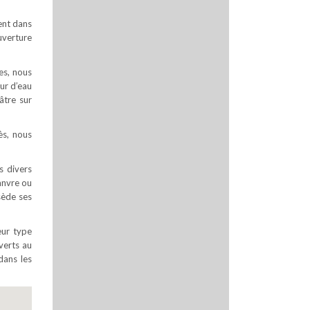
ment dans
uverture
es, nous
ur d’eau
âtre sur
ès, nous
s divers
hanvre ou
sède ses
eur type
uverts au
dans les