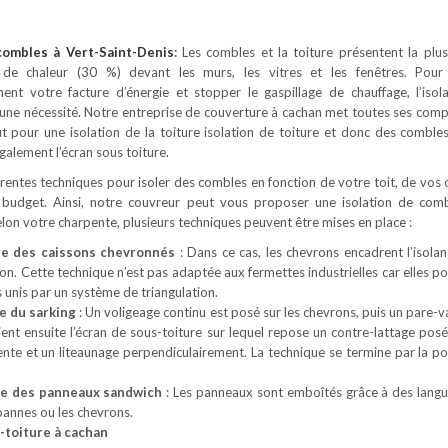
 combles
à Vert-Saint-Denis
:
Les combles et la toiture présentent la plu
 de chaleur (30 %) devant les murs, les vitres et les fenêtres. Pour
ement votre facture d’énergie et stopper le gaspillage de chauffage, l’isol
une nécessité. Notre entreprise de couverture à cachan met toutes ses com
it pour une isolation de la toiture isolation de toiture et donc des comble
alement l’écran sous toiture.
férentes techniques pour isoler des combles en fonction de votre toit, de vos 
 budget. Ainsi, notre couvreur peut vous proposer une isolation de com
Selon votre charpente, plusieurs techniques peuvent être mises en place :
ue des caissons chevronnés
: Dans ce cas, les chevrons encadrent l’isolan
son. Cette technique n’est pas adaptée aux fermettes industrielles car elles 
 unis par un système de triangulation.
e du sarking
: Un voligeage continu est posé sur les chevrons, puis un pare-v
Vient ensuite l’écran de sous-toiture sur lequel repose un contre-lattage posé
ente et un liteaunage perpendiculairement. La technique se termine par la po
ue des panneaux sandwich
: Les panneaux sont emboîtés grâce à des langu
 pannes ou les chevrons.
s-toiture à cachan