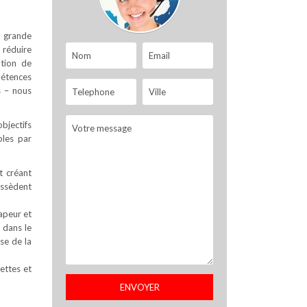
s grande
 réduire
ation de
pétences
s – nous
objectifs
bles par
t créant
possèdent
apeur et
 dans le
se de la
ettes et