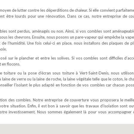
 moyen de lutter contre les déperditions de chaleur. Si elle convient parfaite
ent être lourds pour une rénovation. Dans ce cas, notre entreprise de co
ombles sont perdus, aménagés ou non. Ainsi, si vos combles sont aménageabl
é sous les chevrons. Ensuite, nous posons un pare-vapeur qui empêche la vape
t de l’humidité. Une fois celui-ci en place, nous installons des plaques de pl
oix.
osé sur le plancher et entre les solives. Si vos combles sont difficiles d’acc
 en flocons.
e toiture ou la pose d’écran sous toiture à Vert-Saint-Denis, nous utilison
 laine de verre ou la laine de roche, la laine végétale telle que le coton, le c
onseiller l’isolant le plus adapté en fonction de vos combles car chacun pos
lation des combles. Notre entreprise de couverture vous proposera le meill
votre situation. Enfin, il est bon à savoir que les travaux d’isolation sont o
e votre investissement. Nous sommes également là pour vous accompagner 