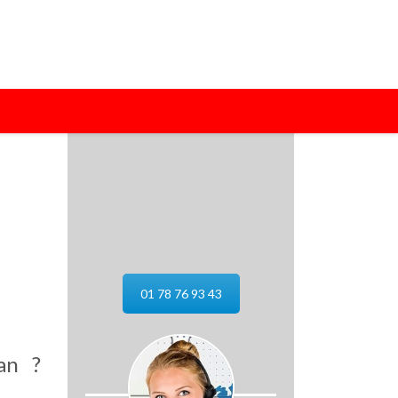
01 78 76 93 43
an ?