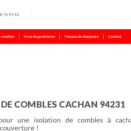
8 76 93 43
e combles
Pose de gouttieres
Travaux de charpente
Contact
N DE COMBLES CACHAN 94231
 pour une isolation de combles à cach
couverture !