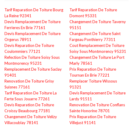
Tarif Reparation De Toiture Bourg
Tarif Reparation De Toiture
La Reine 92341
Domont 95331
Devis Remplacement De Toiture
Changement De Toiture Taverny
Ferrieres En Brie 77161
95151
Devis Remplacement De Toiture
Changement De Toiture Saint
Orgerus 78911
Fargeau Ponthierry 77311
Devis Reparation De Toiture
Cout Remplacement De Toiture
Coulommiers 77121
Soisy Sous Montmorency 95231
Refection De Toiture Soisy Sous
Changement De Toiture Le Port
Montmorency 95231
Marly 78561
Remplacement De Toiture Saclay
Prix Reparation De Toiture
91401
Tournan En Brie 77221
Renovation De Toiture Grisy
Remplacer Toiture Wissous
Suisnes 77161
91321
Tarif Reparation De Toiture La
Devis Remplacement De Toiture
Ferte Sous Jouarre 77261
Lardy 91511
Devis Reparation De Toiture
Renovation De Toiture Conflans
Croissy Beaubourg 77181
Sainte Honorine 78701
Changement De Toiture Velizy
Prix Reparation De Toiture
Villacoublay 78141
Villejust 91141