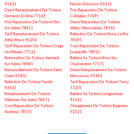
91421
Plessis Robinson 92351
Devis Remplacement De Toiture
Prix Reparation De Toiture
Ferrieres En Brie 77161
Collegien 77091
Prix Reparation De Toiture Flins
Devis Reparation De Toiture
Sur Seine 78411
Velizy Villacoublay 78141
Tarif Remplacement De Toiture
Refection De Toiture Noisy Le Roi
Athis Mons 91201
78591
Tarif Reparation De Toiture Cregy
Cout Reparation De Toiture
Les Meaux 77121
Ecquevilly 78921
Renovation De Toiture Verneuil
Refaire Sa Toiture Brou Sur
Sur Seine 78481
Chantereine 77171
Renouvellement De Toiture Saint
Devis Remplacement De Toiture
Ouen 93401
Marcoussis 91461
Refection De Toiture Pantin
Tarif Reparation De Toiture Torcy
93501
77201
Remplacement De Toiture
Refaire Sa Toiture Longjumeau
Villennes Sur Seine 78671
91161
Cout Reparation De Toiture
Changement De Toiture Bagneux
Andresy 78571
92221