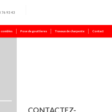
8 76 93 43
e combles
Pose de gouttieres
Travaux de charpente
Contact
CONTACTEZ-