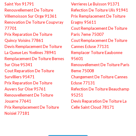
Saint Yon 91791
Verrieres Le Buisson 91371
Renouvellement De Toiture
Refection De Toiture Ulis 91941
Villemoisson Sur Orge 91361
Prix Remplacement De Toiture
Renovation De Toiture Coupvray
Eragny 95611
77701
Cout Remplacement De Toiture
Prix Reparation De Toiture
Paris 7eme 75007
Quincy Voisins 77861
Cout Remplacement De Toiture
Devis Remplacement De Toiture
Cannes Ecluse 77131
La Queue Les Yvelines 78941
Remplacer Toiture Eaubonne
Remplacement De Toiture Bernes
95601
Sur Oise 95341
Renouvellement De Toiture Paris
Cout Reparation De Toiture
8eme 75008
Survilliers 95471
Changement De Toiture Cannes
Prix Reparation De Toiture
Ecluse 77131
Auvers Sur Oise 95761
Refection De Toiture Beauchamp
Renouvellement De Toiture
95251
Jouarre 77641
Devis Reparation De Toiture La
Prix Remplacement De Toiture
Celle Saint Cloud 78171
Noisiel 77181